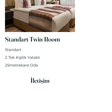
Standart Twin Room
Standart
2 Tek Kişilik Yataklı
25metrekare Oda
İletişim
Atatürk Mahallesi, Zafer Sokak, No: 2-4,
34764 Ümraniye/İstanbul