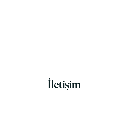
İletişim
atürk Mahallesi, Zafer Sokak, No: 2-4, 34764 Ümraniye/İst
+90 216 334 45 45
+90 216 341 45
+90 216 335 45 45