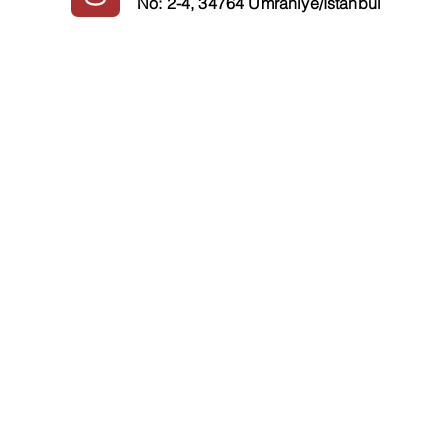
No: 2-4, 34764 Ümraniye/İstanbul